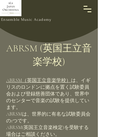
Ensemble Music Academy
ABRSM (英国王立音
楽学校)
ABRSM（英国王立音楽学校）
は、イギ
リスのロンドンに拠点を置く試験委員
会および登録慈善団体であり、世界中
のセンターで音楽の試験を提供してい
ます。
ABRSMは、世界的に有名な試験委員会
の1つです。
ABRSM(英国王立音楽検定)を受験する
場合はご相談ください。