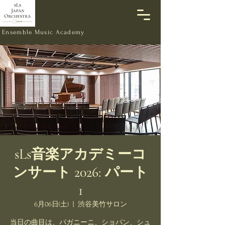
Ensemble Music Academy
sLs音楽アカデミーコ
ンサート 2026: パート
1
6月06日(土)
  |  
渋谷美竹サロン
当日の曲目は、パガニーニ、ショパン、シュ