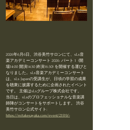
2026年6月6日、渋谷美竹サロンにて、sLs音
楽アカデミーコンサート 2026: パート 1  (開
場14:00 開演14:30 終演16:30) を開催する運びと
なりました。sLs音楽アカデミーコンサート
は、sLs Japanの受講生が、日頃の学習の成果
を聴衆に披露するために企画されたイベント
です。 主催はsLsグループ株式会社です。 
当日は、sLsのプロフェッショナルな音楽講
師陣がコンサートをサポートします。 渋谷
美竹サロン公式サイト: 
https://mitakesayaka.com/event/21519/›